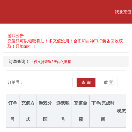
我要充值
游戏公告：
充值只可以领取赞助！多充值没用！金币和封神币打装备回收获
取！只能靠打！
订单查询
注：仅支持查询3天内的数据
订单号：
查 询
重 置
订单
充值方
游戏分
游戏账
充值金
下单/完成时
状态
号
式
区
号
额
间